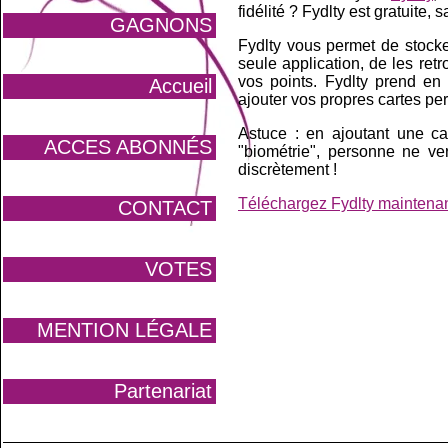
fidélité ? Fydlty est gratuite,
GAGNONS
Fydlty vous permet de stocke
seule application, de les ret
vos points. Fydlty prend en
Accueil
ajouter vos propres cartes pe
Astuce : en ajoutant une ca
ACCES ABONNÉS
"biométrie", personne ne v
discrètement !
Téléchargez Fydlty maintena
CONTACT
VOTES
MENTION LÉGALE
Partenariat