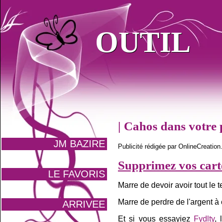
OUTIL
OUTIL
| Cahos dans votre p
JM BAZIRE
Publicité rédigée par OnlineCreatio
Supprimez vos cartes
LE FAVORIS
Marre de devoir avoir tout le 
Marre de perdre de l'argent à
ARRIVEE
Et si vous essayiez
Fydlty
, 